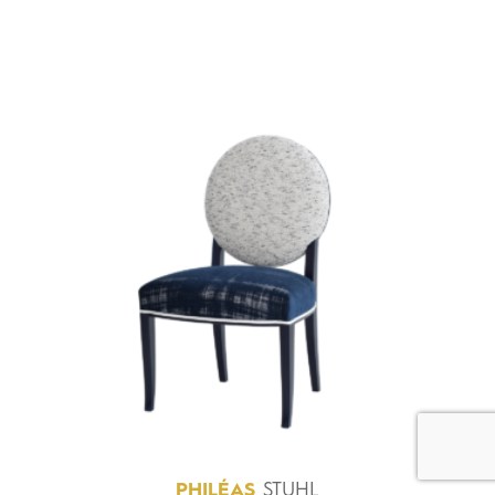
PHILÉAS
STUHL