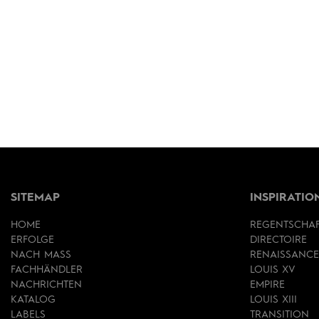
SITEMAP
INSPIRATIO
HOME
REGENTSCHA
ERFOLGE
DIRECTOIRE
NACH MASS
RENAISSANCE
FACHHÄNDLER
LOUIS XV
NACHRICHTEN
EMPIRE
KATALOG
LOUIS XIII
LABELS
TRANSITION