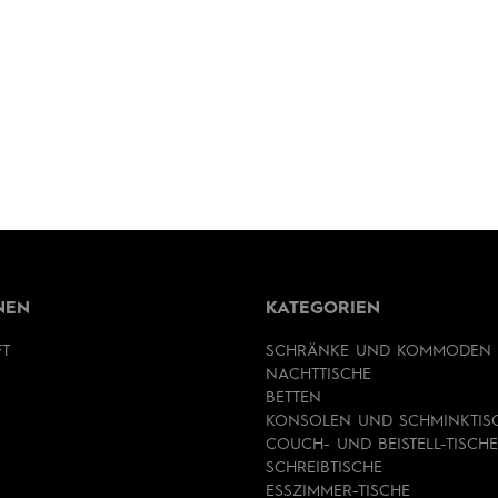
NEN
KATEGORIEN
FT
SCHRÄNKE UND KOMMODEN
NACHTTISCHE
BETTEN
KONSOLEN UND SCHMINKTIS
COUCH- UND BEISTELL-TISCHE
SCHREIBTISCHE
ESSZIMMER-TISCHE