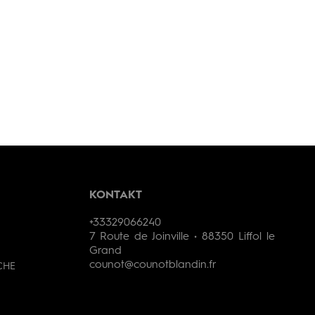
KONTAKT
+33329066240
7 Route de Joinville • 88350 Liffol le
Grand
counot@counotblandin.fr
CHE