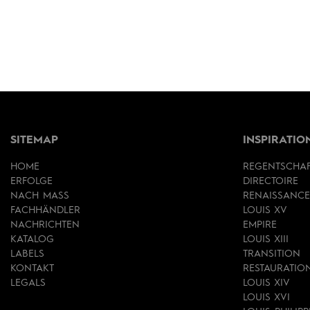
SITEMAP
INSPIRATIO
HOME
REGENTSCHA
ERFOLGE
DIRECTOIRE
NACH MASS
RENAISSANCE
FACHHÄNDLER
LOUIS XV
NACHRICHTEN
EMPIRE
KATALOG
LOUIS XIII
LABELS
TRANSITION
KONTAKT
RESTAURATIO
LEGALS
LOUIS XIV
LOUIS XVI