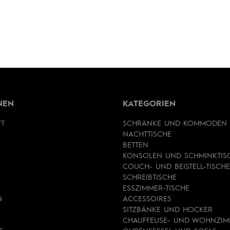
NEN
KATEGORIEN
FT
SCHRÄNKE UND KOMMODEN
NACHTTISCHE
BETTEN
KONSOLEN UND SCHMINKTIS
COUCH- UND BEISTELL-TISCHE
SCHREIBTISCHE
ESSZIMMER-TISCHE
N
ACCESSOIRES
SITZBÄNKE UND HOCKER
CHAUFFEUSE- UND WOHNZIM