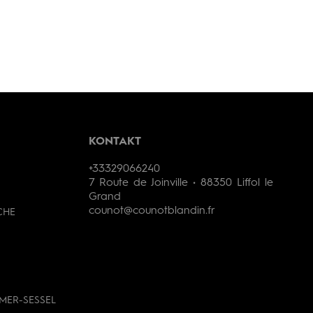
KONTAKT
+33329066240
7 Route de Joinville • 88350 Liffol le
Grand
counot@counotblandin.fr
CHE
MER-SESSEL