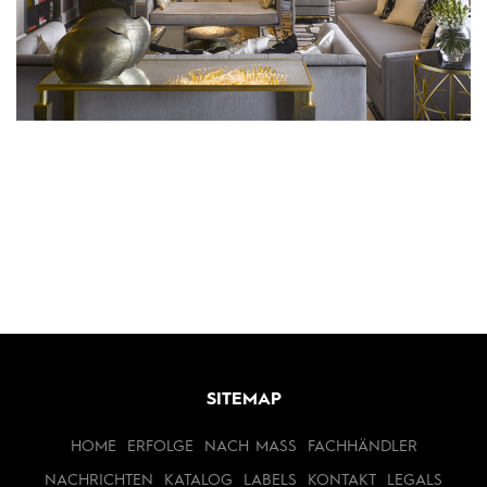
SITEMAP
HOME
ERFOLGE
NACH MASS
FACHHÄNDLER
NACHRICHTEN
KATALOG
LABELS
KONTAKT
LEGALS