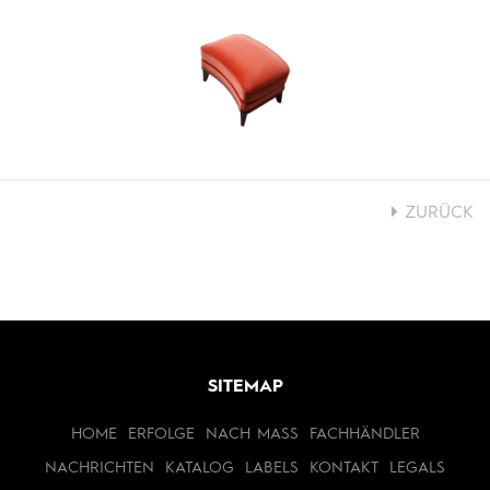
ZURÜCK
SITEMAP
HOME
ERFOLGE
NACH MASS
FACHHÄNDLER
NACHRICHTEN
KATALOG
LABELS
KONTAKT
LEGALS