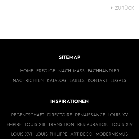
ZURÜCK
SITEMAP
HOME
ERFOLGE
NACH MASS
FACHHÄNDLER
NACHRICHTEN
KATALOG
LABELS
KONTAKT
LEGALS
INSPIRATIONEN
REGENTSCHAFT
DIRECTOIRE
RENAISSANCE
LOUIS XV
EMPIRE
LOUIS XIII
TRANSITION
RESTAURATION
LOUIS XIV
LOUIS XVI
LOUIS PHILIPPE
ART DECO
MODERNISMUS