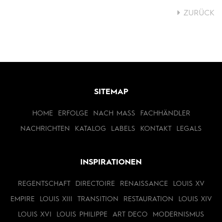
ZURÜCK
SITEMAP
HOME
ERFOLGE
NACH MASS
FACHHÄNDLER
NACHRICHTEN
KATALOG
LABELS
KONTAKT
LEGALS
INSPIRATIONEN
REGENTSCHAFT
DIRECTOIRE
RENAISSANCE
LOUIS XV
EMPIRE
LOUIS XIII
TRANSITION
RESTAURATION
LOUIS XIV
LOUIS XVI
LOUIS PHILIPPE
ART DECO
MODERNISMUS