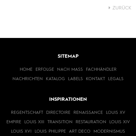
ZURÜCK
SITEMAP
HOME
ERFOLGE
NACH MASS
FACHHÄNDLER
NACHRICHTEN
KATALOG
LABELS
KONTAKT
LEGALS
INSPIRATIONEN
REGENTSCHAFT
DIRECTOIRE
RENAISSANCE
LOUIS XV
EMPIRE
LOUIS XIII
TRANSITION
RESTAURATION
LOUIS XIV
LOUIS XVI
LOUIS PHILIPPE
ART DECO
MODERNISMUS