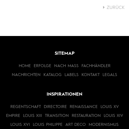
ZURÜCK
SITEMAP
HOME
ERFOLGE
NACH MASS
FACHHÄNDLER
NACHRICHTEN
KATALOG
LABELS
KONTAKT
LEGALS
INSPIRATIONEN
REGENTSCHAFT
DIRECTOIRE
RENAISSANCE
LOUIS XV
EMPIRE
LOUIS XIII
TRANSITION
RESTAURATION
LOUIS XIV
LOUIS XVI
LOUIS PHILIPPE
ART DECO
MODERNISMUS