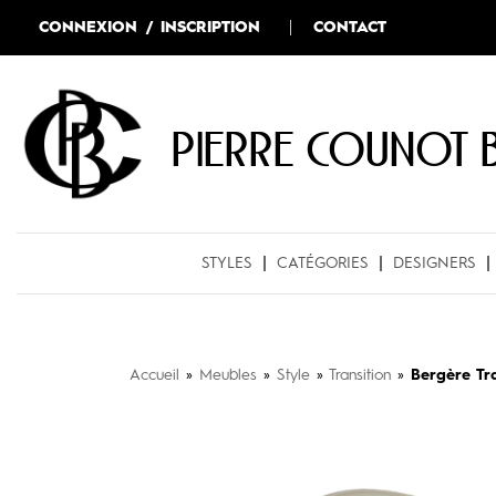
CONNEXION / INSCRIPTION
CONTACT
Pierre COUNOT 
STYLES
CATÉGORIES
DESIGNERS
Accueil
»
Meubles
»
Style
»
Transition
»
Bergère Tr