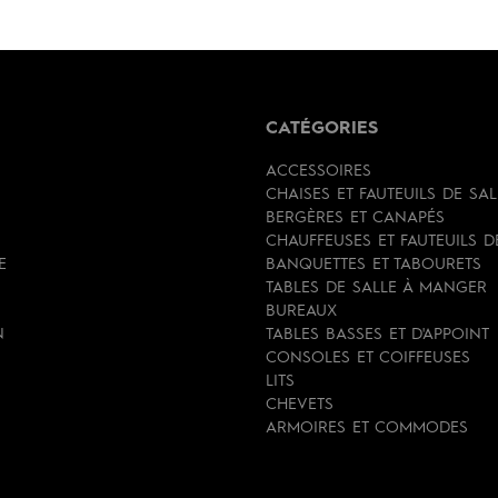
CATÉGORIES
ACCESSOIRES
CHAISES ET FAUTEUILS DE SA
BERGÈRES ET CANAPÉS
CHAUFFEUSES ET FAUTEUILS 
E
BANQUETTES ET TABOURETS
TABLES DE SALLE À MANGER
BUREAUX
N
TABLES BASSES ET D'APPOINT
CONSOLES ET COIFFEUSES
LITS
CHEVETS
ARMOIRES ET COMMODES