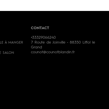
CONTACT
+33329066240
7 Route de Joinville • 88350 Liffol le
LLE À MANGER
Grand
counot@counotblandin.fr
DE SALON