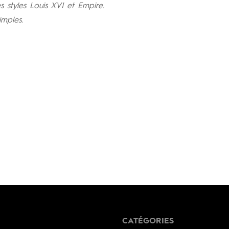
s styles Louis XVI et Empire.
imples.
CATÉGORIES