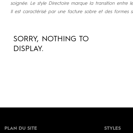
soignée. Le style Directoire marque la transition entre le
Il est caractérisé par une facture sobre et des formes s
SORRY, NOTHING TO
DISPLAY.
PLAN DU SITE
STYLES