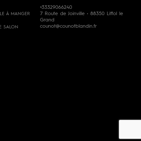
+33329066240
7 Route de Joinville • 88350 Liffol le
LLE À MANGER
Grand
counot@counotblandin.fr
DE SALON