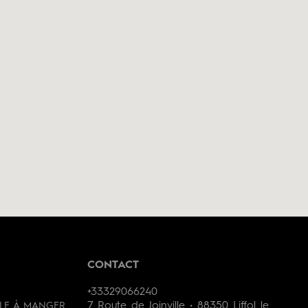
CONTACT
+33329066240
7 Route de Joinville • 88350 Liffol le
LLE À MANGER