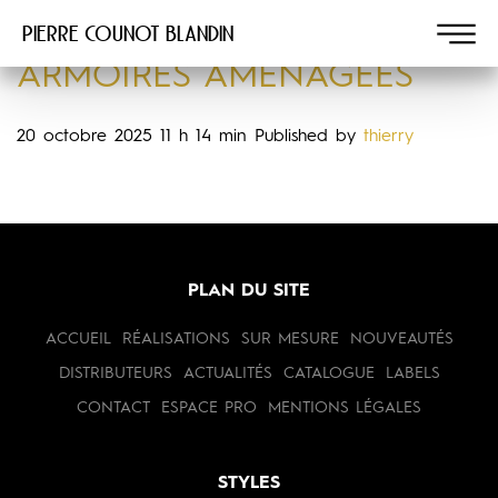
Pierre COUNOT BLANDIN
ARMOIRES AMÉNAGÉES
20 octobre 2025 11 h 14 min
Published by
thierry
PLAN DU SITE
ACCUEIL
RÉALISATIONS
SUR MESURE
NOUVEAUTÉS
DISTRIBUTEURS
ACTUALITÉS
CATALOGUE
LABELS
CONTACT
ESPACE PRO
MENTIONS LÉGALES
STYLES