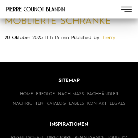
Pierre COUNOT BLANDIN
MÖBLIERTE SCHRÄNKE
20 Oktober 2025 11 h 14 min
Published by
thierry
SITEMAP
HOME
ERFOLGE
NACH MASS
FACHHÄNDLER
NACHRICHTEN
KATALOG
LABELS
KONTAKT
LEGALS
INSPIRATIONEN
REGENTSCHAFT
DIRECTOIRE
RENAISSANCE
LOUIS XV