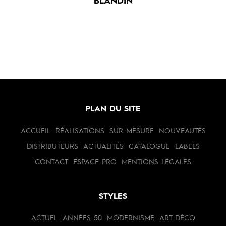
BLANDIN
PLAN DU SITE
ACCUEIL
RÉALISATIONS
SUR MESURE
NOUVEAUTÉS
DISTRIBUTEURS
ACTUALITÉS
CATALOGUE
LABELS
CONTACT
ESPACE PRO
MENTIONS LÉGALES
STYLES
ACTUEL
ANNÉES 50
MODERNISME
ART DÉCO