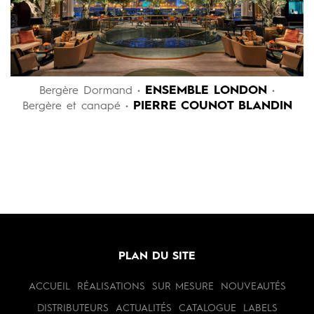
ENSEMBLE LONDON
Bergère Dormand •
•
PIERRE COUNOT BLANDIN
Bergère et canapé •
PLAN DU SITE
ACCUEIL
RÉALISATIONS
SUR MESURE
NOUVEAUTÉS
DISTRIBUTEURS
ACTUALITÉS
CATALOGUE
LABELS