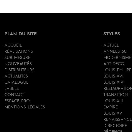
PLAN DU SITE
STYLES
ACCUEIL
ACTUEL
RÉALISATIONS
ANNÉES 50
SUR MESURE
MODERNISME
NOUVEAUTÉS
ART DÉCO
DISTRIBUTEURS
LOUIS PHILIPP
ACTUALITÉS
LOUIS XVI
CATALOGUE
LOUIS XIV
LABELS
RESTAURATIO
CONTACT
TRANSITION
ESPACE PRO
LOUIS XIII
MENTIONS LÉGALES
EMPIRE
LOUIS XV
RENAISSANCE
DIRECTOIRE