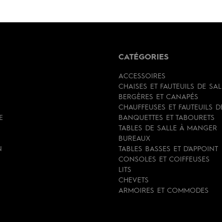
CATÉGORIES
ACCESSOIRES
CHAISES ET FAUTEUILS DE SA
BERGÈRES ET CANAPÉS
CHAUFFEUSES ET FAUTEUILS 
E
BANQUETTES ET TABOURETS
TABLES DE SALLE À MANGER
BUREAUX
N
TABLES BASSES ET D'APPOINT
CONSOLES ET COIFFEUSES
LITS
CHEVETS
ARMOIRES ET COMMODES