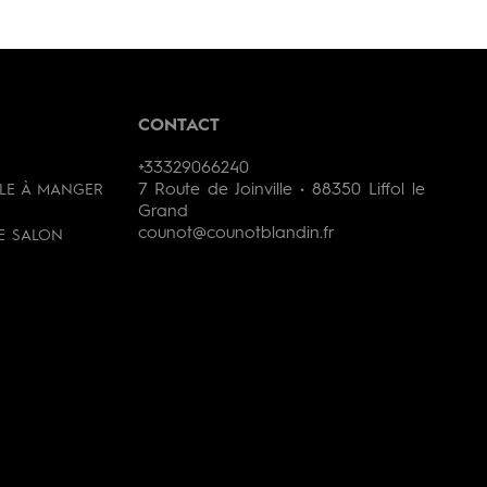
CONTACT
+33329066240
7 Route de Joinville • 88350 Liffol le
LLE À MANGER
Grand
counot@counotblandin.fr
DE SALON