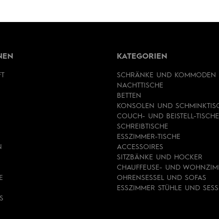
NEN
KATEGORIEN
FT
SCHRÄNKE UND KOMMODEN
NACHTTISCHE
BETTEN
KONSOLEN UND SCHMINKTIS
COUCH- UND BEISTELL-TISCHE
SCHREIBTISCHE
ESSZIMMER-TISCHE
N
ACCESSOIRES
SITZBÄNKE UND HOCKER
CHAUFFEUSE- UND WOHNZIM
E
OHRENSESSEL UND SOFAS
ESSZIMMER STÜHLE UND SESS
S