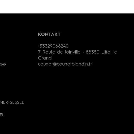
KONTAKT
+33329066240
7 Route de Joinville • 88350 Liffol le
Grand
counot@counotblandin.fr
CHE
MER-SESSEL
EL