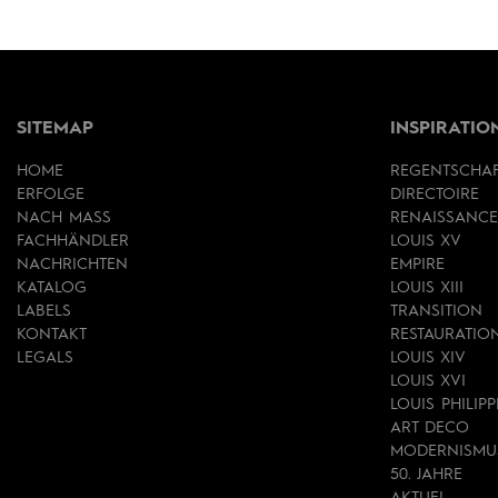
SITEMAP
INSPIRATIO
HOME
REGENTSCHA
ERFOLGE
DIRECTOIRE
NACH MASS
RENAISSANCE
FACHHÄNDLER
LOUIS XV
NACHRICHTEN
EMPIRE
KATALOG
LOUIS XIII
LABELS
TRANSITION
KONTAKT
RESTAURATIO
LEGALS
LOUIS XIV
LOUIS XVI
LOUIS PHILIPP
ART DECO
MODERNISMU
50. JAHRE