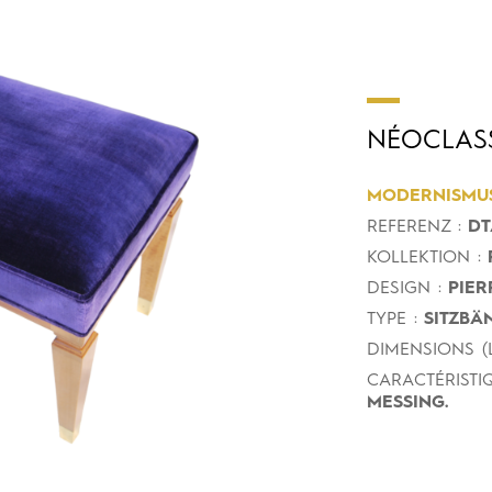
NÉOCLAS
MODERNISMU
REFERENZ :
DT
KOLLEKTION :
DESIGN :
PIER
TYPE :
SITZBÄ
DIMENSIONS (L
CARACTÉRISTIQ
MESSING.