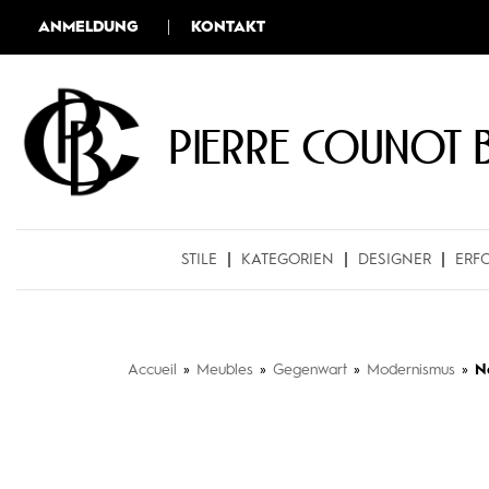
ANMELDUNG
KONTAKT
Pierre COUNOT 
STILE
KATEGORIEN
DESIGNER
ERF
Accueil
»
Meubles
»
Gegenwart
»
Modernismus
»
N