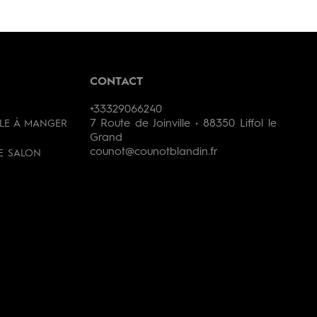
CONTACT
+33329066240
7 Route de Joinville • 88350 Liffol le
LLE À MANGER
Grand
counot@counotblandin.fr
DE SALON