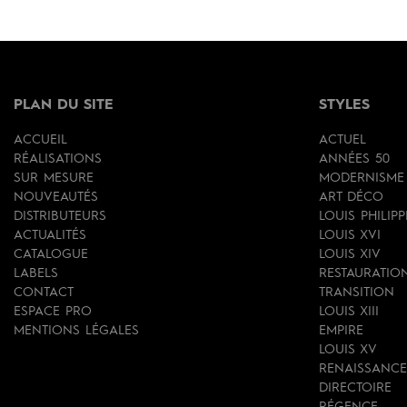
PLAN DU SITE
STYLES
ACCUEIL
ACTUEL
RÉALISATIONS
ANNÉES 50
SUR MESURE
MODERNISME
NOUVEAUTÉS
ART DÉCO
DISTRIBUTEURS
LOUIS PHILIPP
ACTUALITÉS
LOUIS XVI
CATALOGUE
LOUIS XIV
LABELS
RESTAURATIO
CONTACT
TRANSITION
ESPACE PRO
LOUIS XIII
MENTIONS LÉGALES
EMPIRE
LOUIS XV
RENAISSANCE
DIRECTOIRE