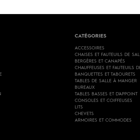
CATÉGORIES
ACCESSOIRES
CHAISES ET FAUTEUILS DE SA
BERGÈRES ET CANAPÉS
CHAUFFEUSES ET FAUTEUILS 
E
BANQUETTES ET TABOURETS
TABLES DE SALLE À MANGER
BUREAUX
N
TABLES BASSES ET D'APPOINT
CONSOLES ET COIFFEUSES
LITS
CHEVETS
ARMOIRES ET COMMODES