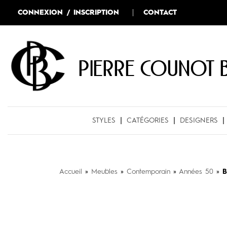
CONNEXION / INSCRIPTION
CONTACT
Pierre COUNOT 
STYLES
CATÉGORIES
DESIGNERS
Accueil
»
Meubles
»
Contemporain
»
Années 50
»
B