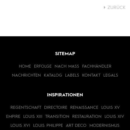
ZURÜCK
SITEMAP
HOME
ERFOLGE
NACH MASS
FACHHÄNDLER
NACHRICHTEN
KATALOG
LABELS
KONTAKT
LEGALS
INSPIRATIONEN
REGENTSCHAFT
DIRECTOIRE
RENAISSANCE
LOUIS XV
EMPIRE
LOUIS XIII
TRANSITION
RESTAURATION
LOUIS XIV
LOUIS XVI
LOUIS PHILIPPE
ART DECO
MODERNISMUS