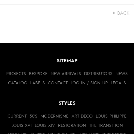
BACK
SITEMAP
PROJECTS
BESPOKE
NEW ARRIVALS
DISTRIBUTORS
NEWS
CATALOG
LABELS
CONTACT
LOG IN / SIGN UP
LEGALS
STYLES
CURRENT
50'S
MODERNISME
ART DECO
LOUIS PHILIPPE
LOUIS XVI
LOUIS XIV
RESTORATION
THE TRANSITION