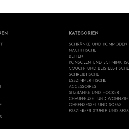
NEN
KATEGORIEN
FT
SCHRÄNKE UND KOMMODEN
NACHTTISCHE
BETTEN
KONSOLEN UND SCHMINKTIS
COUCH- UND BEISTELL-TISCHE
SCHREIBTISCHE
ESSZIMMER-TISCHE
N
ACCESSOIRES
SITZBÄNKE UND HOCKER
CHAUFFEUSE- UND WOHNZIM
E
OHRENSESSEL UND SOFAS
ESSZIMMER STÜHLE UND SESS
S