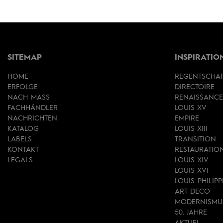
SITEMAP
INSPIRATIO
HOME
REGENTSCHA
ERFOLGE
DIRECTOIRE
NACH MASS
RENAISSANCE
FACHHÄNDLER
LOUIS XV
NACHRICHTEN
EMPIRE
KATALOG
LOUIS XIII
LABELS
TRANSITION
KONTAKT
RESTAURATIO
LEGALS
LOUIS XIV
LOUIS XVI
LOUIS PHILIPP
ART DECO
MODERNISMU
50. JAHRE