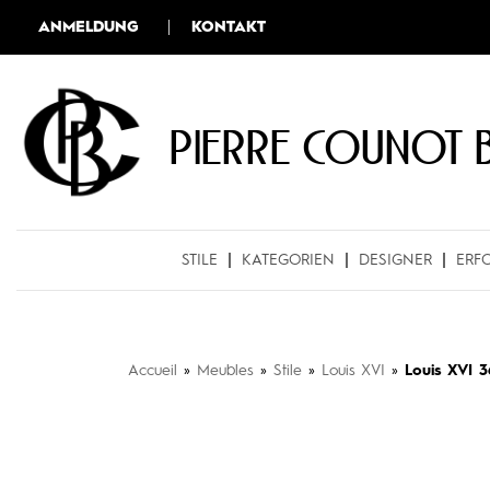
ANMELDUNG
KONTAKT
Pierre COUNOT 
STILE
KATEGORIEN
DESIGNER
ERF
Accueil
»
Meubles
»
Stile
»
Louis XVI
»
Louis XVI 3