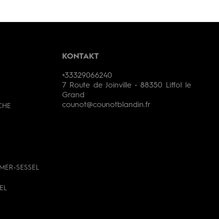
KONTAKT
+33329066240
7 Route de Joinville • 88350 Liffol le
Grand
counot@counotblandin.fr
CHE
MER-SESSEL
EL