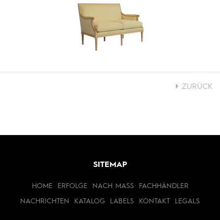
ZURÜCK
SITEMAP
HOME
ERFOLGE
NACH MASS
FACHHÄNDLER
NACHRICHTEN
KATALOG
LABELS
KONTAKT
LEGALS