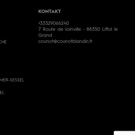
KONTAKT
+33329066240
7 Route de Joinville • 88350 Liffol le
Grand
counot@counotblandin.fr
CHE
MER-SESSEL
EL