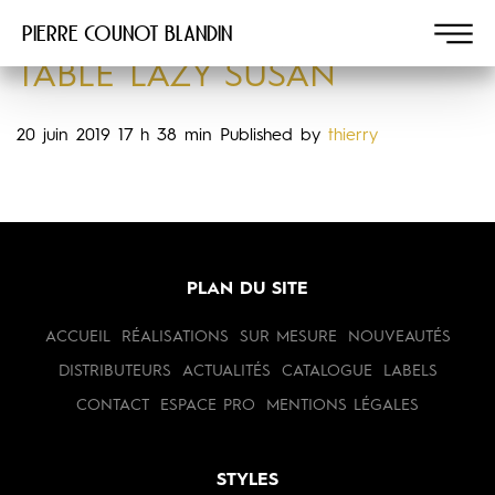
Pierre COUNOT BLANDIN
TABLE LAZY SUSAN
20 juin 2019 17 h 38 min
Published by
thierry
PLAN DU SITE
ACCUEIL
RÉALISATIONS
SUR MESURE
NOUVEAUTÉS
DISTRIBUTEURS
ACTUALITÉS
CATALOGUE
LABELS
CONTACT
ESPACE PRO
MENTIONS LÉGALES
STYLES