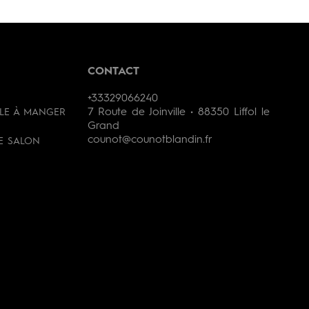
CONTACT
+33329066240
7 Route de Joinville • 88350 Liffol le
LLE À MANGER
Grand
counot@counotblandin.fr
DE SALON