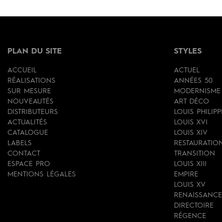
PLAN DU SITE
STYLES
ACCUEIL
ACTUEL
RÉALISATIONS
ANNÉES 50
SUR MESURE
MODERNISME
NOUVEAUTÉS
ART DÉCO
DISTRIBUTEURS
LOUIS PHILIPP
ACTUALITÉS
LOUIS XVI
CATALOGUE
LOUIS XIV
LABELS
RESTAURATIO
CONTACT
TRANSITION
ESPACE PRO
LOUIS XIII
MENTIONS LÉGALES
EMPIRE
LOUIS XV
RENAISSANCE
DIRECTOIRE
RÉGENCE