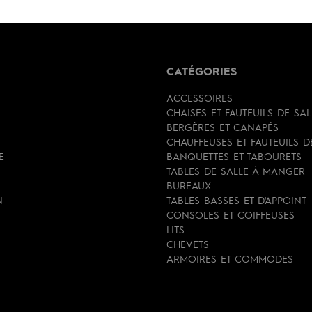
CATÉGORIES
ACCESSOIRES
CHAISES ET FAUTEUILS DE SA
BERGÈRES ET CANAPÉS
CHAUFFEUSES ET FAUTEUILS 
E
BANQUETTES ET TABOURETS
TABLES DE SALLE À MANGER
BUREAUX
N
TABLES BASSES ET D'APPOINT
CONSOLES ET COIFFEUSES
LITS
CHEVETS
ARMOIRES ET COMMODES