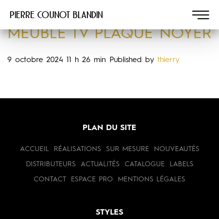
Pierre COUNOT BLANDIN
MEUBLE TV PLAQUÉ NOYER
9 octobre 2024 11 h 26 min
Published by
thierry
PLAN DU SITE
ACCUEIL
RÉALISATIONS
SUR MESURE
NOUVEAUTÉS
DISTRIBUTEURS
ACTUALITÉS
CATALOGUE
LABELS
CONTACT
ESPACE PRO
MENTIONS LÉGALES
STYLES