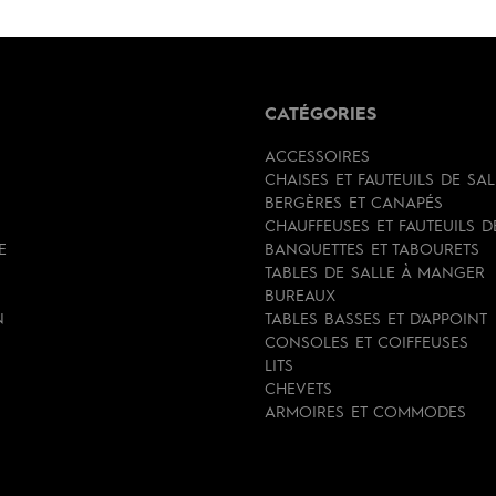
CATÉGORIES
ACCESSOIRES
CHAISES ET FAUTEUILS DE SA
BERGÈRES ET CANAPÉS
CHAUFFEUSES ET FAUTEUILS 
E
BANQUETTES ET TABOURETS
TABLES DE SALLE À MANGER
BUREAUX
N
TABLES BASSES ET D'APPOINT
CONSOLES ET COIFFEUSES
LITS
CHEVETS
ARMOIRES ET COMMODES