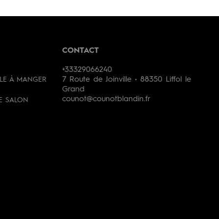
CONTACT
+33329066240
7 Route de Joinville • 88350 Liffol le
LLE À MANGER
Grand
counot@counotblandin.fr
DE SALON