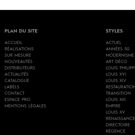
PLAN DU SITE
STYLES
ACCUEIL
ACTUEL
RÉALISATIONS
ANNÉES 50
SUR MESURE
MODERNISME
NOUVEAUTÉS
ART DÉCO
DISTRIBUTEURS
LOUIS PHILIPP
ACTUALITÉS
LOUIS XVI
CATALOGUE
LOUIS XIV
LABELS
RESTAURATIO
CONTACT
TRANSITION
ESPACE PRO
LOUIS XIII
MENTIONS LÉGALES
EMPIRE
LOUIS XV
RENAISSANCE
DIRECTOIRE
RÉGENCE