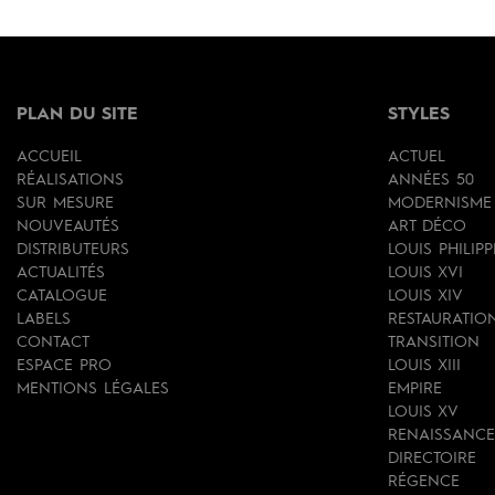
PLAN DU SITE
STYLES
ACCUEIL
ACTUEL
RÉALISATIONS
ANNÉES 50
SUR MESURE
MODERNISME
NOUVEAUTÉS
ART DÉCO
DISTRIBUTEURS
LOUIS PHILIPP
ACTUALITÉS
LOUIS XVI
CATALOGUE
LOUIS XIV
LABELS
RESTAURATIO
CONTACT
TRANSITION
ESPACE PRO
LOUIS XIII
MENTIONS LÉGALES
EMPIRE
LOUIS XV
RENAISSANCE
DIRECTOIRE
RÉGENCE