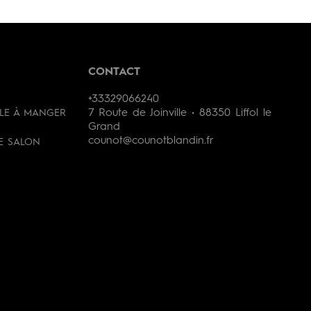
CONTACT
+33329066240
7 Route de Joinville • 88350 Liffol le
LLE À MANGER
Grand
counot@counotblandin.fr
DE SALON