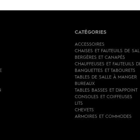
CATÉGORIES
ACCESSOIRES
CHAISES ET FAUTEUILS DE SA
BERGÈRES ET CANAPÉS
CHAUFFEUSES ET FAUTEUILS 
E
BANQUETTES ET TABOURETS
TABLES DE SALLE À MANGER
BUREAUX
N
TABLES BASSES ET D'APPOINT
CONSOLES ET COIFFEUSES
LITS
CHEVETS
ARMOIRES ET COMMODES