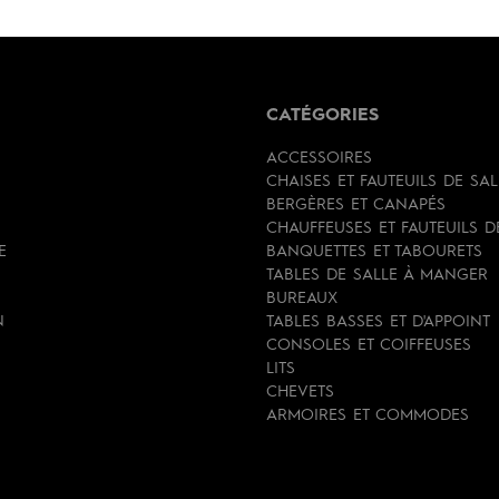
CATÉGORIES
ACCESSOIRES
CHAISES ET FAUTEUILS DE SA
BERGÈRES ET CANAPÉS
CHAUFFEUSES ET FAUTEUILS 
E
BANQUETTES ET TABOURETS
TABLES DE SALLE À MANGER
BUREAUX
N
TABLES BASSES ET D'APPOINT
CONSOLES ET COIFFEUSES
LITS
CHEVETS
ARMOIRES ET COMMODES