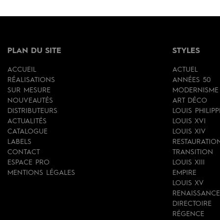
PLAN DU SITE
STYLES
ACCUEIL
ACTUEL
RÉALISATIONS
ANNÉES 50
SUR MESURE
MODERNISME
NOUVEAUTÉS
ART DÉCO
DISTRIBUTEURS
LOUIS PHILIPP
ACTUALITÉS
LOUIS XVI
CATALOGUE
LOUIS XIV
LABELS
RESTAURATIO
CONTACT
TRANSITION
ESPACE PRO
LOUIS XIII
MENTIONS LÉGALES
EMPIRE
LOUIS XV
RENAISSANCE
DIRECTOIRE
RÉGENCE