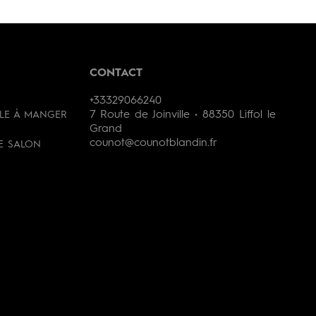
CONTACT
+33329066240
7 Route de Joinville • 88350 Liffol le
LLE À MANGER
Grand
counot@counotblandin.fr
DE SALON