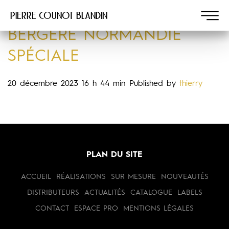
Pierre COUNOT BLANDIN
BERGÈRE NORMANDIE
SPÉCIALE
20 décembre 2023 16 h 44 min
Published by
thierry
PLAN DU SITE
ACCUEIL
RÉALISATIONS
SUR MESURE
NOUVEAUTÉS
DISTRIBUTEURS
ACTUALITÉS
CATALOGUE
LABELS
CONTACT
ESPACE PRO
MENTIONS LÉGALES