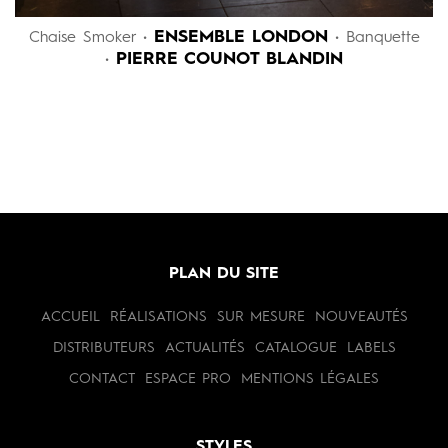
ENSEMBLE LONDON
Chaise Smoker •
• Banquette
PIERRE COUNOT BLANDIN
•
PLAN DU SITE
ACCUEIL
RÉALISATIONS
SUR MESURE
NOUVEAUTÉS
DISTRIBUTEURS
ACTUALITÉS
CATALOGUE
LABELS
CONTACT
ESPACE PRO
MENTIONS LÉGALES
STYLES