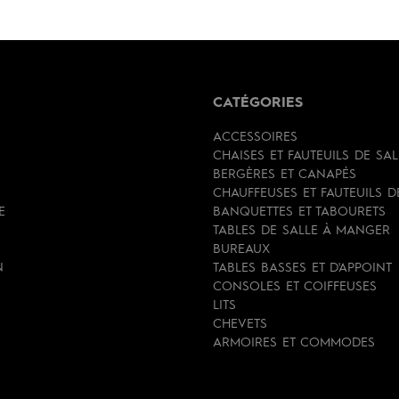
CATÉGORIES
ACCESSOIRES
CHAISES ET FAUTEUILS DE SA
BERGÈRES ET CANAPÉS
CHAUFFEUSES ET FAUTEUILS 
E
BANQUETTES ET TABOURETS
TABLES DE SALLE À MANGER
BUREAUX
N
TABLES BASSES ET D'APPOINT
CONSOLES ET COIFFEUSES
LITS
CHEVETS
ARMOIRES ET COMMODES