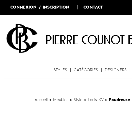
CONNEXION / INSCRIPTION
CONTACT
Pierre COUNOT 
STYLES
CATÉGORIES
DESIGNERS
Accueil
»
Meubles
»
Style
»
Louis XV
»
Poudreuse