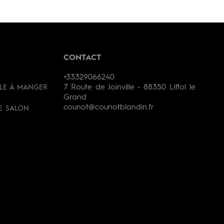
CONTACT
+33329066240
7 Route de Joinville • 88350 Liffol le
LLE À MANGER
Grand
counot@counotblandin.fr
DE SALON