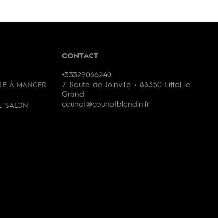
CONTACT
+33329066240
7 Route de Joinville • 88350 Liffol le
LLE À MANGER
Grand
counot@counotblandin.fr
DE SALON