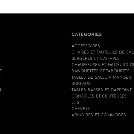
CATÉGORIES
ACCESSOIRES
CHAISES ET FAUTEUILS DE SA
BERGÈRES ET CANAPÉS
CHAUFFEUSES ET FAUTEUILS 
E
BANQUETTES ET TABOURETS
TABLES DE SALLE À MANGER
BUREAUX
N
TABLES BASSES ET D'APPOINT
CONSOLES ET COIFFEUSES
LITS
CHEVETS
ARMOIRES ET COMMODES