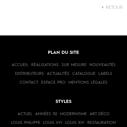
RETOUR
PLAN DU SITE
ACCUEIL
RÉALISATIONS
SUR MESURE
NOUVEAUTÉS
DISTRIBUTEURS
ACTUALITÉS
CATALOGUE
LABELS
CONTACT
ESPACE PRO
MENTIONS LÉGALES
STYLES
ACTUEL
ANNÉES 50
MODERNISME
ART DÉCO
LOUIS PHILIPPE
LOUIS XVI
LOUIS XIV
RESTAURATION