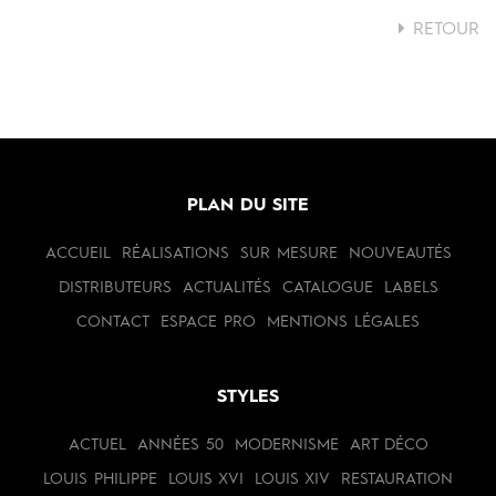
RETOUR
PLAN DU SITE
ACCUEIL
RÉALISATIONS
SUR MESURE
NOUVEAUTÉS
DISTRIBUTEURS
ACTUALITÉS
CATALOGUE
LABELS
CONTACT
ESPACE PRO
MENTIONS LÉGALES
STYLES
ACTUEL
ANNÉES 50
MODERNISME
ART DÉCO
LOUIS PHILIPPE
LOUIS XVI
LOUIS XIV
RESTAURATION