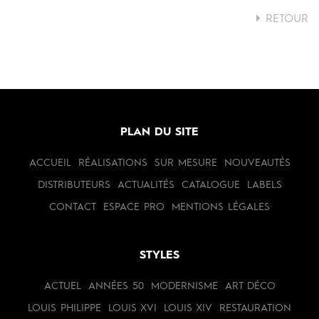
RETOUR
PLAN DU SITE
ACCUEIL
RÉALISATIONS
SUR MESURE
NOUVEAUTÉS
DISTRIBUTEURS
ACTUALITÉS
CATALOGUE
LABELS
CONTACT
ESPACE PRO
MENTIONS LÉGALES
STYLES
ACTUEL
ANNÉES 50
MODERNISME
ART DÉCO
LOUIS PHILIPPE
LOUIS XVI
LOUIS XIV
RESTAURATION