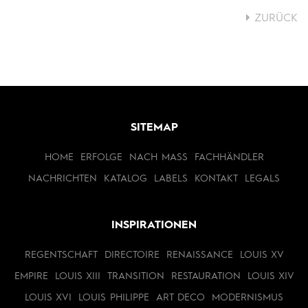
ZURÜCK
SITEMAP
HOME
ERFOLGE
NACH MASS
FACHHÄNDLER
NACHRICHTEN
KATALOG
LABELS
KONTAKT
LEGALS
INSPIRATIONEN
REGENTSCHAFT
DIRECTOIRE
RENAISSANCE
LOUIS XV
EMPIRE
LOUIS XIII
TRANSITION
RESTAURATION
LOUIS XIV
LOUIS XVI
LOUIS PHILIPPE
ART DECO
MODERNISMUS