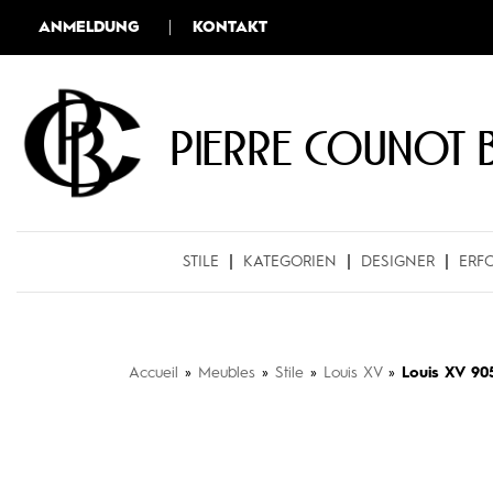
ANMELDUNG
KONTAKT
Pierre COUNOT 
STILE
KATEGORIEN
DESIGNER
ERF
Accueil
»
Meubles
»
Stile
»
Louis XV
»
Louis XV 90