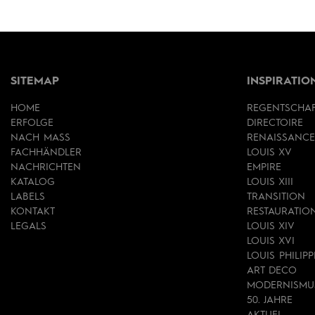
SITEMAP
INSPIRATIO
HOME
REGENTSCHA
ERFOLGE
DIRECTOIRE
NACH MASS
RENAISSANCE
FACHHÄNDLER
LOUIS XV
NACHRICHTEN
EMPIRE
KATALOG
LOUIS XIII
LABELS
TRANSITION
KONTAKT
RESTAURATIO
LEGALS
LOUIS XIV
LOUIS XVI
LOUIS PHILIPP
ART DECO
MODERNISMU
50. JAHRE