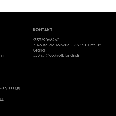
KONTAKT
+33329066240
7 Route de Joinville • 88350 Liffol le
Grand
counot@counotblandin.fr
CHE
MER-SESSEL
EL