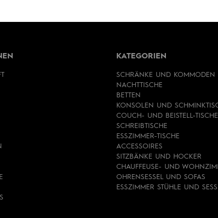
NEN
KATEGORIEN
FT
SCHRÄNKE UND KOMMODEN
NACHTTISCHE
BETTEN
KONSOLEN UND SCHMINKTIS
COUCH- UND BEISTELL-TISCHE
SCHREIBTISCHE
ESSZIMMER-TISCHE
N
ACCESSOIRES
SITZBÄNKE UND HOCKER
CHAUFFEUSE- UND WOHNZIM
E
OHRENSESSEL UND SOFAS
ESSZIMMER STÜHLE UND SESS
S