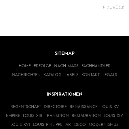
ZURÜCK
SITEMAP
HOME
ERFOLGE
NACH MASS
FACHHÄNDLER
NACHRICHTEN
KATALOG
LABELS
KONTAKT
LEGALS
INSPIRATIONEN
REGENTSCHAFT
DIRECTOIRE
RENAISSANCE
LOUIS XV
EMPIRE
LOUIS XIII
TRANSITION
RESTAURATION
LOUIS XIV
LOUIS XVI
LOUIS PHILIPPE
ART DECO
MODERNISMUS