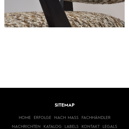
SITEMAP
HOME
ERFOLGE
NACH MASS
FACHHÄNDLER
NACHRICHTEN
KATALOG
LABELS
KONTAKT
LEGALS