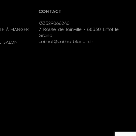
CONTACT
+33329066240
7 Route de Joinville • 88350 Liffol le
LLE À MANGER
Grand
counot@counotblandin.fr
DE SALON