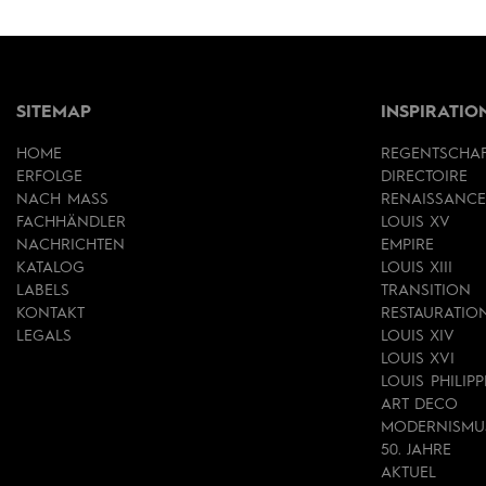
SITEMAP
INSPIRATIO
HOME
REGENTSCHA
ERFOLGE
DIRECTOIRE
NACH MASS
RENAISSANCE
FACHHÄNDLER
LOUIS XV
NACHRICHTEN
EMPIRE
KATALOG
LOUIS XIII
LABELS
TRANSITION
KONTAKT
RESTAURATIO
LEGALS
LOUIS XIV
LOUIS XVI
LOUIS PHILIPP
ART DECO
MODERNISMU
50. JAHRE
AKTUEL