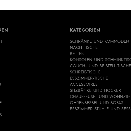
NEN
KATEGORIEN
FT
SCHRÄNKE UND KOMMODEN
NACHTTISCHE
BETTEN
KONSOLEN UND SCHMINKTIS
COUCH- UND BEISTELL-TISCHE
SCHREIBTISCHE
ESSZIMMER-TISCHE
N
ACCESSOIRES
SITZBÄNKE UND HOCKER
CHAUFFEUSE- UND WOHNZIM
E
OHRENSESSEL UND SOFAS
ESSZIMMER STÜHLE UND SESS
S