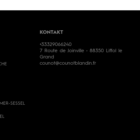
KONTAKT
+33329066240
7 Route de Joinville • 88350 Liffol le
Grand
counot@counotblandin.fr
CHE
MER-SESSEL
EL