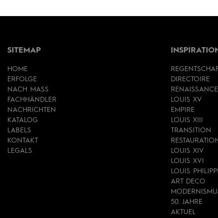
SITEMAP
INSPIRATIO
HOME
REGENTSCHA
ERFOLGE
DIRECTOIRE
NACH MASS
RENAISSANCE
FACHHÄNDLER
LOUIS XV
NACHRICHTEN
EMPIRE
KATALOG
LOUIS XIII
LABELS
TRANSITION
KONTAKT
RESTAURATIO
LEGALS
LOUIS XIV
LOUIS XVI
LOUIS PHILIPP
ART DECO
MODERNISMU
50. JAHRE
AKTUEL