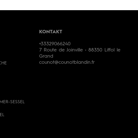
KONTAKT
+33329066240
7 Route de Joinville • 88350 Liffol le
Grand
counot@counotblandin.fr
CHE
MER-SESSEL
EL