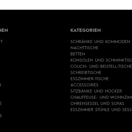
NEN
KATEGORIEN
FT
SCHRÄNKE UND KOMMODEN
NACHTTISCHE
BETTEN
KONSOLEN UND SCHMINKTIS
COUCH- UND BEISTELL-TISCHE
SCHREIBTISCHE
ESSZIMMER-TISCHE
N
ACCESSOIRES
SITZBÄNKE UND HOCKER
CHAUFFEUSE- UND WOHNZIM
E
OHRENSESSEL UND SOFAS
ESSZIMMER STÜHLE UND SESS
S