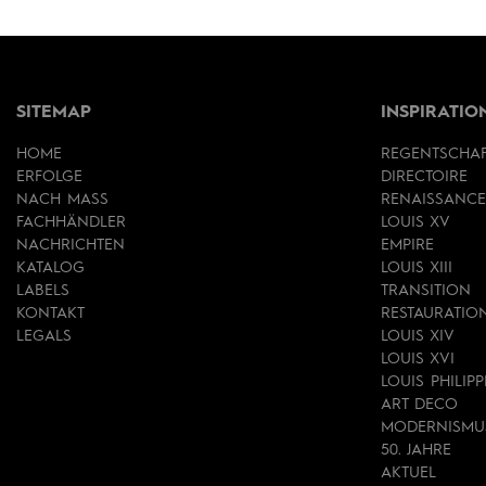
SITEMAP
INSPIRATIO
HOME
REGENTSCHA
ERFOLGE
DIRECTOIRE
NACH MASS
RENAISSANCE
FACHHÄNDLER
LOUIS XV
NACHRICHTEN
EMPIRE
KATALOG
LOUIS XIII
LABELS
TRANSITION
KONTAKT
RESTAURATIO
LEGALS
LOUIS XIV
LOUIS XVI
LOUIS PHILIPP
ART DECO
MODERNISMU
50. JAHRE
AKTUEL