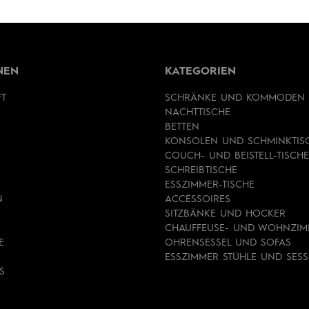
NEN
KATEGORIEN
FT
SCHRÄNKE UND KOMMODEN
NACHTTISCHE
BETTEN
KONSOLEN UND SCHMINKTIS
COUCH- UND BEISTELL-TISCHE
SCHREIBTISCHE
ESSZIMMER-TISCHE
N
ACCESSOIRES
SITZBÄNKE UND HOCKER
CHAUFFEUSE- UND WOHNZIM
E
OHRENSESSEL UND SOFAS
ESSZIMMER STÜHLE UND SESS
S