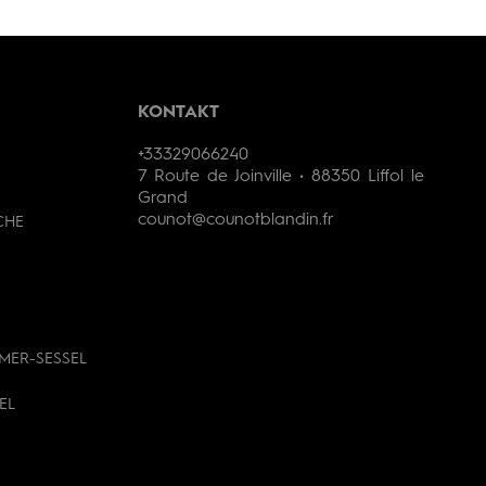
KONTAKT
+33329066240
7 Route de Joinville • 88350 Liffol le
Grand
counot@counotblandin.fr
CHE
MER-SESSEL
EL