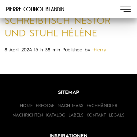
Pierre COUNOT BLANDIN
SCHREIBTISCH NESTOR
UND STUHL HÉLÈNE
8 April 2024 15 h 38 min
Published by
thierry
SITEMAP
HOME
ERFOLGE
NACH MASS
FACHHÄNDLER
NACHRICHTEN
KATALOG
LABELS
KONTAKT
LEGALS
INSPIRATIONEN