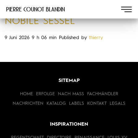
Pierre COUNOT BLANDIN
NOBILE SESSEL
9 Juni 2026 9 h 06 min
Published by
thierry
SITEMAP
HOME
ERFOLGE
NACH MASS
FACHHÄNDLER
NACHRICHTEN
KATALOG
LABELS
KONTAKT
LEGALS
INSPIRATIONEN
REGENTSCHAFT
DIRECTOIRE
RENAISSANCE
LOUIS XV