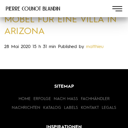
Pierre COUNOT BLANDIN
MÖBEL FÜR EINE VILLA IN
ARIZONA
28 Mai 2020 15 h 31 min
Published by
matthieu
SITEMAP
HOME
ERFOLGE
NACH MASS
FACHHÄNDLER
NACHRICHTEN
KATALOG
LABELS
KONTAKT
LEGALS
INSPIRATIONEN