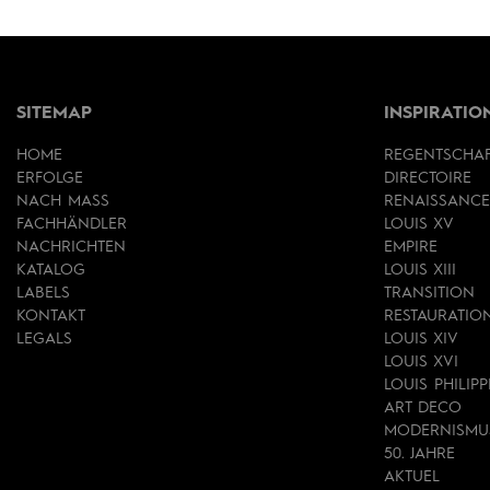
SITEMAP
INSPIRATIO
HOME
REGENTSCHA
ERFOLGE
DIRECTOIRE
NACH MASS
RENAISSANCE
FACHHÄNDLER
LOUIS XV
NACHRICHTEN
EMPIRE
KATALOG
LOUIS XIII
LABELS
TRANSITION
KONTAKT
RESTAURATIO
LEGALS
LOUIS XIV
LOUIS XVI
LOUIS PHILIPP
ART DECO
MODERNISMU
50. JAHRE
AKTUEL