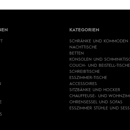
NEN
KATEGORIEN
FT
SCHRÄNKE UND KOMMODEN
NACHTTISCHE
BETTEN
KONSOLEN UND SCHMINKTIS
COUCH- UND BEISTELL-TISCHE
SCHREIBTISCHE
ESSZIMMER-TISCHE
N
ACCESSOIRES
SITZBÄNKE UND HOCKER
CHAUFFEUSE- UND WOHNZIM
E
OHRENSESSEL UND SOFAS
ESSZIMMER STÜHLE UND SESS
S