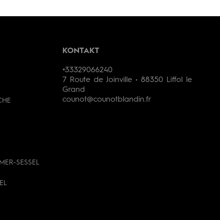
KONTAKT
+33329066240
7 Route de Joinville • 88350 Liffol le
Grand
counot@counotblandin.fr
CHE
MER-SESSEL
EL