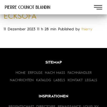
Pierre COUNOT BLANDIN
ECKSOFA
11 Dezember 2023 11 h 28 min
Published by
thierry
SITEMAP
HOME
ERFOLGE
NACH MASS
FACHHÄNDLER
NACHRICHTEN
KATALOG
LABELS
KONTAKT
LEGALS
INSPIRATIONEN
REGENTSCHAFT
DIRECTOIRE
RENAISSANCE
LOUIS XV